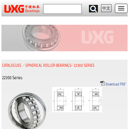
中文
CATALOGUES
-
SPHERICAL ROLLER BEARINGS
-
22300 SERIES
22300 Series
Download PDF