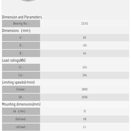
Dimension and Parameters
Bearing No. :
22312
Dimensions（mm）
d :
60
D :
130
B :
46
Load ratings(KN)
Cr :
245
Cor :
294
Limiting speeds(r/min)
Grease :
2800
Oil :
3500
Mounting dimensions(mm)
da（min） :
72
Da(max) :
118
ra(max) :
2.1