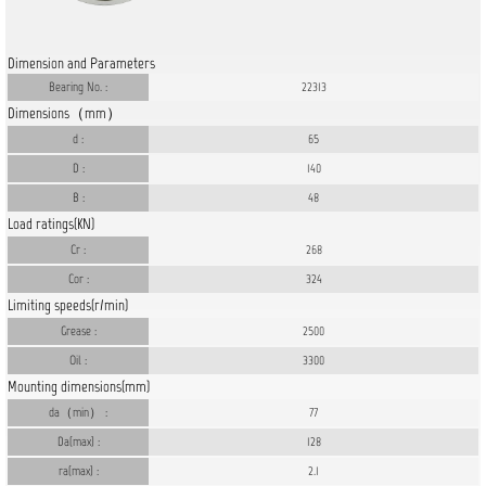
Dimension and Parameters
Bearing No. :
22313
Dimensions（mm）
d :
65
D :
140
B :
48
Load ratings(KN)
Cr :
268
Cor :
324
Limiting speeds(r/min)
Grease :
2500
Oil :
3300
Mounting dimensions(mm)
da（min） :
77
Da(max) :
128
ra(max) :
2.1