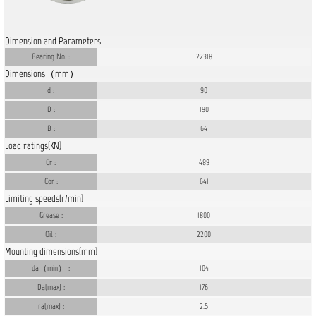
Dimension and Parameters
Bearing No. :
22318
Dimensions（mm）
d :
90
D :
190
B :
64
Load ratings(KN)
Cr :
489
Cor :
641
Limiting speeds(r/min)
Grease :
1800
Oil :
2200
Mounting dimensions(mm)
da（min） :
104
Da(max) :
176
ra(max) :
2.5