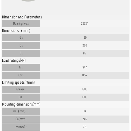
Dimension and Parameters
Bearing No. :
22324
Dimensions（mm）
d :
120
D :
260
B :
86
Load ratings(KN)
Cr :
847
Cor :
1154
Limiting speeds(r/min)
Grease :
1300
Oil :
1600
Mounting dimensions(mm)
da（min） :
134
Da(max) :
246
ra(max) :
2.5