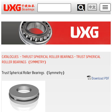
中文
CATALOGUES
-
THRUST SPHERICAL ROLLER BEARINGS
-
TRUST SPHERICAL
ROLLER BEARINGS（SYMMETRY）
Trust Spherical Roller Bearings（Symmetry）
Download PDF