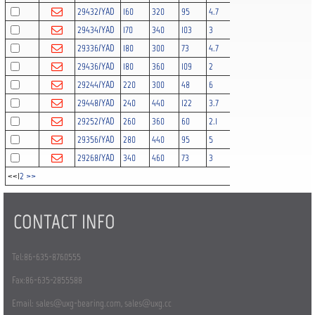
29432/YAD
160
320
95
4.7
1100
1720
560
29434/YAD
170
340
103
3
1330
2130
530
29336/YAD
180
300
73
4.7
974
3000
630
29436/YAD
180
360
109
2
1330
2130
750
29244/YAD
220
300
48
6
484
910
850
29448/YAD
240
440
122
3.7
2110
3550
750
29252/YAD
260
360
60
2.1
798
1550
530
29356/YAD
280
440
95
5
1600
6060
530
29268/YAD
340
460
73
3
1250
2440
530
<<
1
2
>>
CONTACT INFO
Tel:86-635-8760555
Fax:86-635-2855588
Email:
sales@uxg-bearing.com
,
sales@uxg.cc